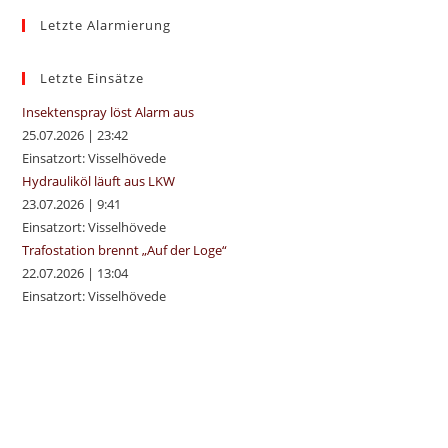
to
Letzte Alarmierung
clo
the
sea
Letzte Einsätze
pan
Insektenspray löst Alarm aus
25.07.2026
|
23:42
Einsatzort: Visselhövede
Hydrauliköl läuft aus LKW
23.07.2026
|
9:41
Einsatzort: Visselhövede
Trafostation brennt „Auf der Loge“
22.07.2026
|
13:04
Einsatzort: Visselhövede