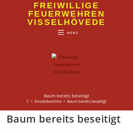
Zum
FREIWILLIGE
Inhalt
FEUERWEHREN
springen
VISSELHÖVEDE
MENÜ
Baum bereits beseitigt
>
Einsatzberichte
>
Baum bereits beseitigt
Baum bereits beseitigt