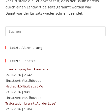
Vor Ort stelle die Feuerwehr fest, dass der Baum bereits
durch einen Landwirt beiseite geräumt worden war.
Damit war der Einsatz wieder schnell beendet.
Pre
Es
to
Letzte Alarmierung
clo
the
sea
Letzte Einsätze
pan
Insektenspray löst Alarm aus
25.07.2026
|
23:42
Einsatzort: Visselhövede
Hydrauliköl läuft aus LKW
23.07.2026
|
9:41
Einsatzort: Visselhövede
Trafostation brennt „Auf der Loge“
22.07.2026
|
13:04