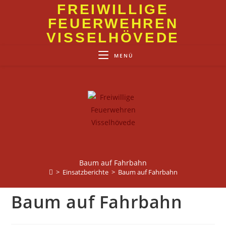
Zum
FREIWILLIGE
Inhalt
FEUERWEHREN
springen
VISSELHÖVEDE
MENÜ
Baum auf Fahrbahn
>
Einsatzberichte
>
Baum auf Fahrbahn
Baum auf Fahrbahn