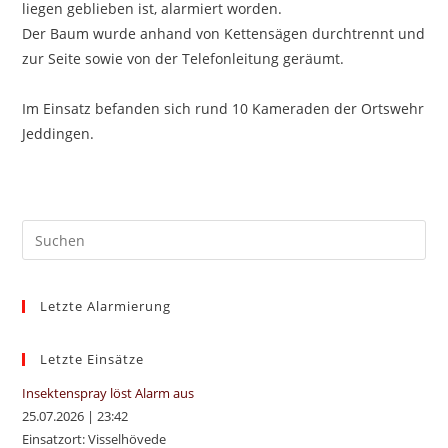
liegen geblieben ist, alarmiert worden.
Der Baum wurde anhand von Kettensägen durchtrennt und
zur Seite sowie von der Telefonleitung geräumt.
Im Einsatz befanden sich rund 10 Kameraden der Ortswehr
Jeddingen.
Pre
Es
to
Letzte Alarmierung
clo
the
sea
Letzte Einsätze
pan
Insektenspray löst Alarm aus
25.07.2026
|
23:42
Einsatzort: Visselhövede