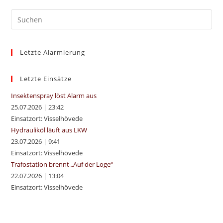
Pre
Es
to
Letzte Alarmierung
clo
the
sea
Letzte Einsätze
pan
Insektenspray löst Alarm aus
25.07.2026
|
23:42
Einsatzort: Visselhövede
Hydrauliköl läuft aus LKW
23.07.2026
|
9:41
Einsatzort: Visselhövede
Trafostation brennt „Auf der Loge“
22.07.2026
|
13:04
Einsatzort: Visselhövede