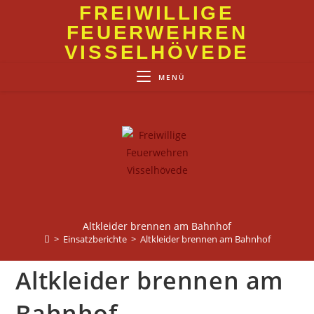
Zum
FREIWILLIGE
Inhalt
FEUERWEHREN
springen
VISSELHÖVEDE
MENÜ
Altkleider brennen am Bahnhof
>
Einsatzberichte
>
Altkleider brennen am Bahnhof
Altkleider brennen am
Bahnhof