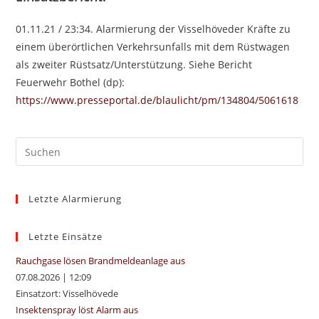
01.11.21 / 23:34. Alarmierung der Visselhöveder Kräfte zu
einem überörtlichen Verkehrsunfalls mit dem Rüstwagen
als zweiter Rüstsatz/Unterstützung. Siehe Bericht
Feuerwehr Bothel (dp):
https://www.presseportal.de/blaulicht/pm/134804/5061618
Pre
Es
to
Letzte Alarmierung
clo
the
sea
Letzte Einsätze
pan
Rauchgase lösen Brandmeldeanlage aus
07.08.2026
|
12:09
Einsatzort: Visselhövede
Insektenspray löst Alarm aus