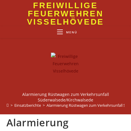
Zum
FREIWILLIGE
Inhalt
FEUERWEHREN
springen
VISSELHÖVEDE
MENÜ
Alarmierung Rüstwagen zum Verkehrsunfall
Süderwalsede/Kirchwalsede
>
Einsatzberichte
>
Alarmierung Rüstwagen zum Verkehrsunfall Süd
Alarmierung