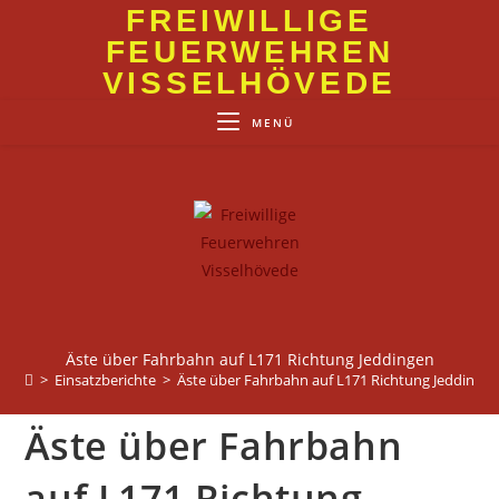
Zum
FREIWILLIGE
Inhalt
FEUERWEHREN
springen
VISSELHÖVEDE
MENÜ
Äste über Fahrbahn auf L171 Richtung Jeddingen
>
Einsatzberichte
>
Äste über Fahrbahn auf L171 Richtung Jeddinge
Äste über Fahrbahn
auf L171 Richtung