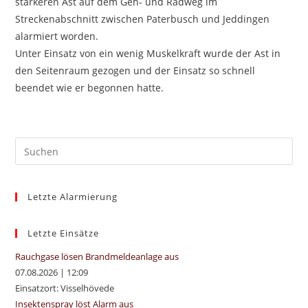
stärkeren Ast auf dem Geh- und Radweg im
Streckenabschnitt zwischen Paterbusch und Jeddingen
alarmiert worden.
Unter Einsatz von ein wenig Muskelkraft wurde der Ast in
den Seitenraum gezogen und der Einsatz so schnell
beendet wie er begonnen hatte.
Pre
Es
to
Letzte Alarmierung
clo
the
sea
Letzte Einsätze
pan
Rauchgase lösen Brandmeldeanlage aus
07.08.2026
|
12:09
Einsatzort: Visselhövede
Insektenspray löst Alarm aus