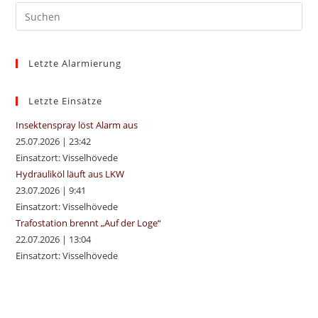
Pre
Es
to
Letzte Alarmierung
clo
the
sea
Letzte Einsätze
pan
Insektenspray löst Alarm aus
25.07.2026
|
23:42
Einsatzort: Visselhövede
Hydrauliköl läuft aus LKW
23.07.2026
|
9:41
Einsatzort: Visselhövede
Trafostation brennt „Auf der Loge“
22.07.2026
|
13:04
Einsatzort: Visselhövede