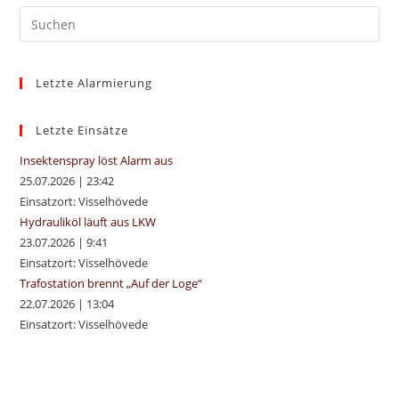
Pre
Es
to
Letzte Alarmierung
clo
the
sea
Letzte Einsätze
pan
Insektenspray löst Alarm aus
25.07.2026
|
23:42
Einsatzort: Visselhövede
Hydrauliköl läuft aus LKW
23.07.2026
|
9:41
Einsatzort: Visselhövede
Trafostation brennt „Auf der Loge“
22.07.2026
|
13:04
Einsatzort: Visselhövede