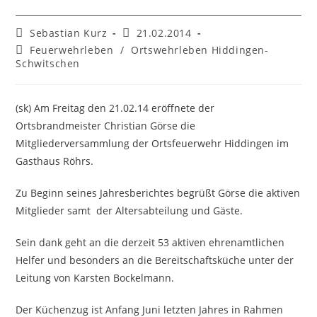
Beitrags-
Beitrag
Sebastian Kurz
21.02.2014
Autor:
veröffentlicht:
Beitrags-
Feuerwehrleben
/
Ortswehrleben Hiddingen-
Kategorie:
Schwitschen
(sk) Am Freitag den 21.02.14 eröffnete der
Ortsbrandmeister Christian Görse die
Mitgliederversammlung der Ortsfeuerwehr Hiddingen im
Gasthaus Röhrs.
Zu Beginn seines Jahresberichtes begrüßt Görse die aktiven
Mitglieder samt der Altersabteilung und Gäste.
Sein dank geht an die derzeit 53 aktiven ehrenamtlichen
Helfer und besonders an die Bereitschaftsküche unter der
Leitung von Karsten Bockelmann.
Der Küchenzug ist Anfang Juni letzten Jahres in Rahmen