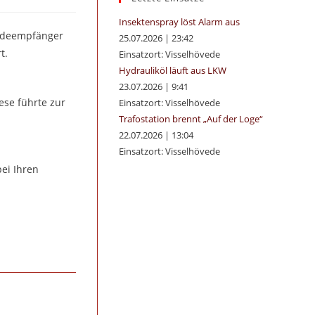
panel.
Insektenspray löst Alarm aus
eldeempfänger
25.07.2026
|
23:42
t.
Einsatzort: Visselhövede
Hydrauliköl läuft aus LKW
23.07.2026
|
9:41
ese führte zur
Einsatzort: Visselhövede
Trafostation brennt „Auf der Loge“
22.07.2026
|
13:04
Einsatzort: Visselhövede
ei Ihren