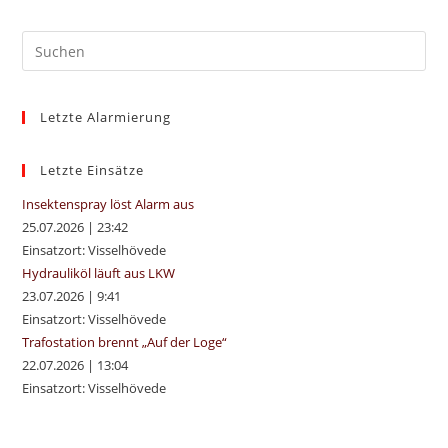
Pre
Es
to
Letzte Alarmierung
clo
the
sea
Letzte Einsätze
pan
Insektenspray löst Alarm aus
25.07.2026
|
23:42
Einsatzort: Visselhövede
Hydrauliköl läuft aus LKW
23.07.2026
|
9:41
Einsatzort: Visselhövede
Trafostation brennt „Auf der Loge“
22.07.2026
|
13:04
Einsatzort: Visselhövede