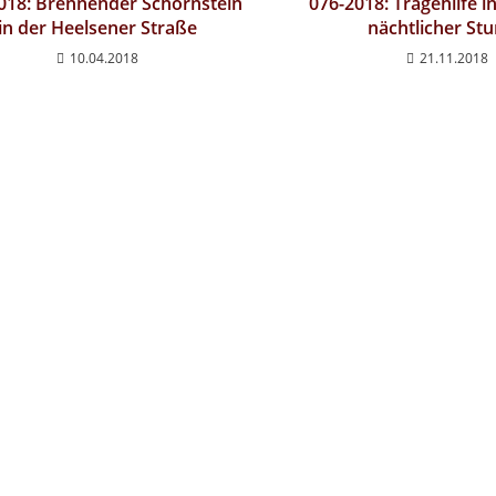
018: Brennender Schornstein
076-2018: Tragehilfe i
in der Heelsener Straße
nächtlicher St
10.04.2018
21.11.2018