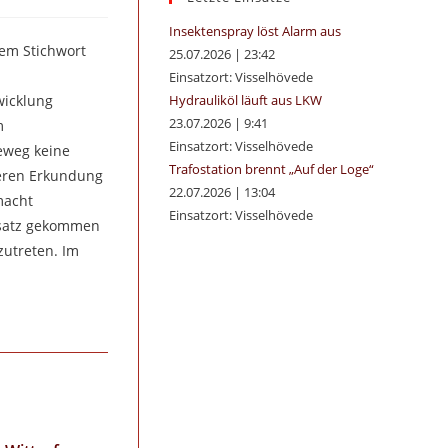
panel.
Insektenspray löst Alarm aus
dem Stichwort
25.07.2026
|
23:42
Einsatzort: Visselhövede
wicklung
Hydrauliköl läuft aus LKW
23.07.2026
|
9:41
m
Einsatzort: Visselhövede
eweg keine
Trafostation brennt „Auf der Loge“
teren Erkundung
22.07.2026
|
13:04
macht
Einsatzort: Visselhövede
nsatz gekommen
zutreten. Im