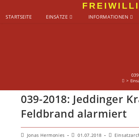
Zum
FREIWILL
Inhalt
STARTSEITE
EINSÄTZE
INFORMATIONEN
springen
039
>
Eins
039-2018: Jeddinger 
Feldbrand alarmiert
Beitrags-
Beitrag
Beitrags-
Jonas Hermonies
01.07.2018
Einsatzarc