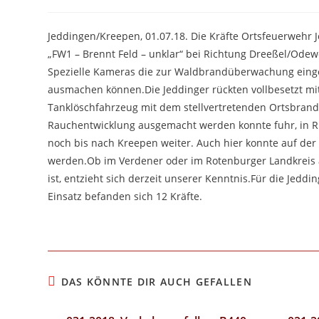
Autor:
veröffentlicht:
Kategorie:
Jeddingen/Kreepen, 01.07.18. Die Kräfte Ortsfeuerwehr 
„FW1 – Brennt Feld – unklar“ bei Richtung Dreeßel/Ode
Spezielle Kameras die zur Waldbrandüberwachung einge
ausmachen können.Die Jeddinger rückten vollbesetzt 
Tanklöschfahrzeug mit dem stellvertretenden Ortsbran
Rauchentwicklung ausgemacht werden konnte fuhr, in Rü
noch bis nach Kreepen weiter. Auch hier konnte auf de
werden.Ob im Verdener oder im Rotenburger Landkreis 
ist, entzieht sich derzeit unserer Kenntnis.Für die Jed
Einsatz befanden sich 12 Kräfte.
DAS KÖNNTE DIR AUCH GEFALLEN