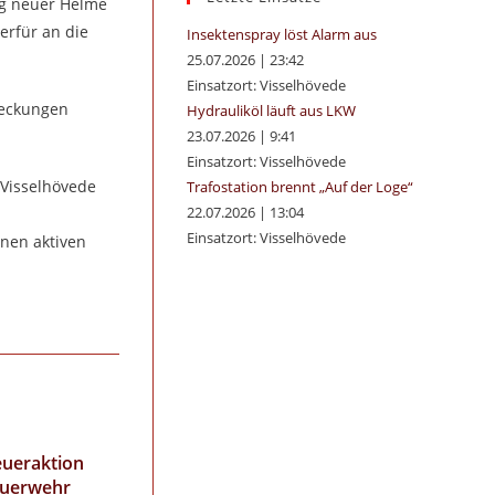
ng neuer Helme
panel.
ierfür an die
Insektenspray löst Alarm aus
25.07.2026
|
23:42
Einsatzort: Visselhövede
deckungen
Hydrauliköl läuft aus LKW
23.07.2026
|
9:41
Einsatzort: Visselhövede
 Visselhövede
Trafostation brennt „Auf der Loge“
22.07.2026
|
13:04
Einsatzort: Visselhövede
nen aktiven
eueraktion
euerwehr