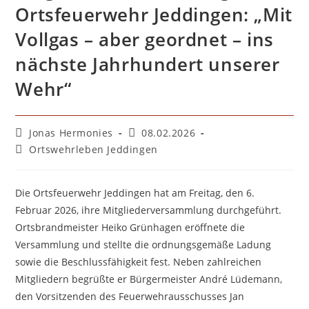
Ortsfeuerwehr Jeddingen: „Mit
Vollgas – aber geordnet – ins
nächste Jahrhundert unserer
Wehr“
Beitrags-
Beitrag
Jonas Hermonies
08.02.2026
Autor:
veröffentlicht:
Beitrags-
Ortswehrleben Jeddingen
Kategorie:
Die Ortsfeuerwehr Jeddingen hat am Freitag, den 6.
Februar 2026, ihre Mitgliederversammlung durchgeführt.
Ortsbrandmeister Heiko Grünhagen eröffnete die
Versammlung und stellte die ordnungsgemäße Ladung
sowie die Beschlussfähigkeit fest. Neben zahlreichen
Mitgliedern begrüßte er Bürgermeister André Lüdemann,
den Vorsitzenden des Feuerwehrausschusses Jan