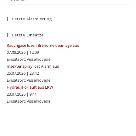
Es
to
Letzte Alarmierung
clo
the
sea
Letzte Einsätze
pan
Rauchgase lösen Brandmeldeanlage aus
07.08.2026
|
12:09
Einsatzort: Visselhövede
Insektenspray löst Alarm aus
25.07.2026
|
23:42
Einsatzort: Visselhövede
Hydrauliköl läuft aus LKW
23.07.2026
|
9:41
Einsatzort: Visselhövede