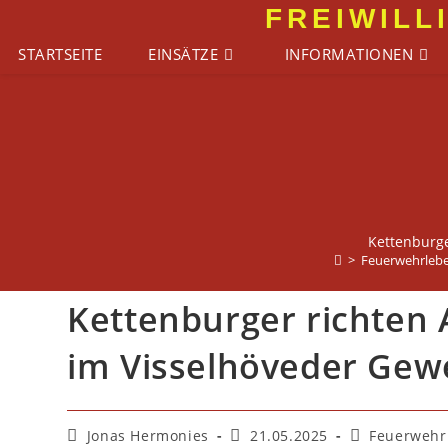
Zum
FREIWILL
Inhalt
STARTSEITE
EINSÄTZE
INFORMATIONEN
springen
Kettenburge
>
Feuerwehrleb
Kettenburger richten 
im Visselhöveder Gew
Beitrags-
Beitrag
Beitrags-
Jonas Hermonies
21.05.2025
Feuerwehr