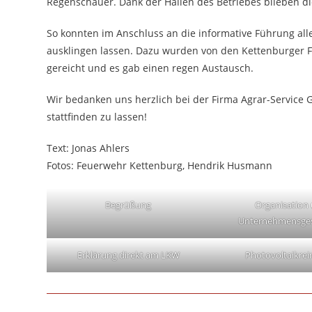
Regenschauer. Dank der Hallen des Betriebes blieben d
So konnten im Anschluss an die informative Führung al
ausklingen lassen. Dazu wurden von den Kettenburger F
gereicht und es gab einen regen Austausch.
Wir bedanken uns herzlich bei der Firma Agrar-Service 
stattfinden zu lassen!
Text: Jonas Ahlers
Fotos: Feuerwehr Kettenburg, Hendrik Husmann
Begrüßung
Organisation
Unternehmensges
Erklärung direkt am LKW
Photovoltaikrei