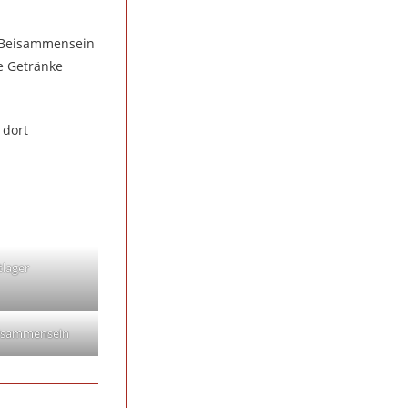
n Beisammensein
e Getränke
 dort
tlager
eisammensein