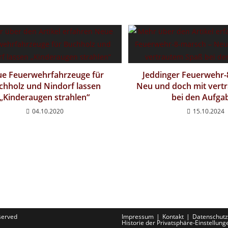
e Feuerwehrfahrzeuge für
Jeddinger Feuerwehr-
chholz und Nindorf lassen
Neu und doch mit vert
„Kinderaugen strahlen“
bei den Aufga
04.10.2020
15.10.2024
eserved
Impressum
Kontakt
Datenschutz
Historie der Privatsphäre-Einstellung