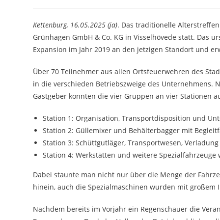
Autor:
veröffentlicht:
Kategorie:
Kettenburg, 16.05.2025 (ja)
. Das traditionelle Alterstref
Grünhagen GmbH & Co. KG in Visselhövede statt. Das u
Expansion im Jahr 2019 an den jetzigen Standort und erw
Über 70 Teilnehmer aus allen Ortsfeuerwehren des Stad
in die verschieden Betriebszweige des Unternehmens.
Gastgeber konnten die vier Gruppen an vier Stationen 
Station 1: Organisation, Transportdisposition und U
Station 2: Güllemixer und Behälterbagger mit Beglei
Station 3: Schüttgutläger, Transportwesen, Verladun
Station 4: Werkstätten und weitere Spezialfahrzeuge 
Dabei staunte man nicht nur über die Menge der Fahrze
hinein, auch die Spezialmaschinen wurden mit großem In
Nachdem bereits im Vorjahr ein Regenschauer die Verans