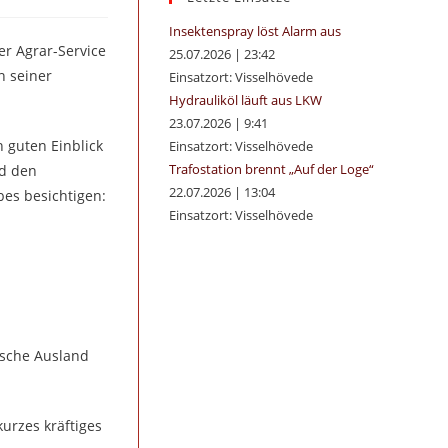
panel.
Insektenspray löst Alarm aus
er Agrar-Service
25.07.2026
|
23:42
n seiner
Einsatzort: Visselhövede
Hydrauliköl läuft aus LKW
23.07.2026
|
9:41
 guten Einblick
Einsatzort: Visselhövede
Trafostation brennt „Auf der Loge“
nd den
22.07.2026
|
13:04
es besichtigen:
Einsatzort: Visselhövede
ische Ausland
urzes kräftiges