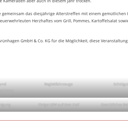
ie Kameraden aber auch in diesem Jahr trocken.
le gemeinsam das diesjährige Alterstreffen mit einem gemütliche
euerwehrleuten Herzhaftes vom Grill, Pommes, Kartoffelsalat sowi
Grünhagen GmbH & Co. KG für die Möglichkeit, diese Veranstaltung
 und
Begleitfahrzeuge
Schütgu
chichte
nigung
Einige LKW auf dem Hof
Gemütliches B