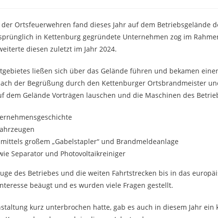
fen der Ortsfeuerwehren fand dieses Jahr auf dem Betriebsgelände d
rsprünglich in Kettenburg gegründete Unternehmen zog im Rahme
eiterte diesen zuletzt im Jahr 2024.
tgebietes ließen sich über das Gelände führen und bekamen einen
 Nach der Begrüßung durch den Kettenburger Ortsbrandmeister u
auf dem Gelände Vorträgen lauschen und die Maschinen des Betrieb
nternehmensgeschichte
tfahrzeugen
g mittels großem „Gabelstapler“ und Brandmeldeanlage
wie Separator und Photovoltaikreiniger
uge des Betriebes und die weiten Fahrtstrecken bis in das europä
teresse beäugt und es wurden viele Fragen gestellt.
taltung kurz unterbrochen hatte, gab es auch in diesem Jahr ein k