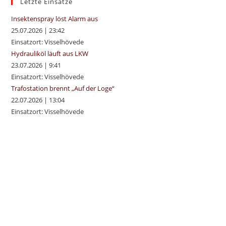
sea
Letzte Einsätze
pan
Insektenspray löst Alarm aus
25.07.2026
|
23:42
Einsatzort: Visselhövede
Hydrauliköl läuft aus LKW
23.07.2026
|
9:41
Einsatzort: Visselhövede
Trafostation brennt „Auf der Loge“
22.07.2026
|
13:04
Einsatzort: Visselhövede