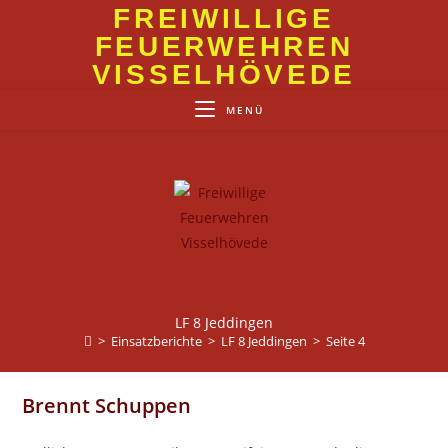
Zum
FREIWILLIGE
Inhalt
FEUERWEHREN
springen
VISSELHÖVEDE
MENÜ
LF 8 Jeddingen
>
Einsatzberichte
>
LF 8 Jeddingen
>
Seite 4
Brennt Schuppen