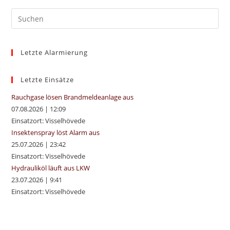
Pre
Es
to
Letzte Alarmierung
clo
the
sea
Letzte Einsätze
pan
Rauchgase lösen Brandmeldeanlage aus
07.08.2026
|
12:09
Einsatzort: Visselhövede
Insektenspray löst Alarm aus
25.07.2026
|
23:42
Einsatzort: Visselhövede
Hydrauliköl läuft aus LKW
23.07.2026
|
9:41
Einsatzort: Visselhövede