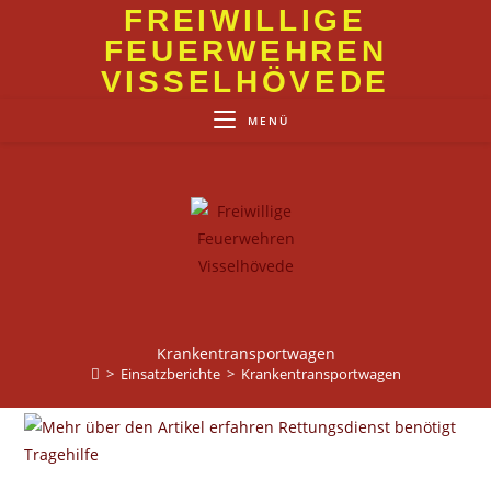
Zum
FREIWILLIGE
Inhalt
FEUERWEHREN
springen
VISSELHÖVEDE
MENÜ
Krankentransportwagen
>
Einsatzberichte
>
Krankentransportwagen