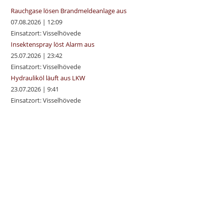
pan
Rauchgase lösen Brandmeldeanlage aus
07.08.2026
|
12:09
Einsatzort: Visselhövede
Insektenspray löst Alarm aus
25.07.2026
|
23:42
Einsatzort: Visselhövede
Hydrauliköl läuft aus LKW
23.07.2026
|
9:41
Einsatzort: Visselhövede