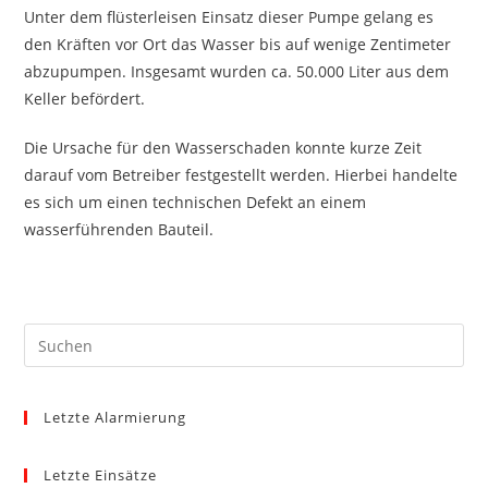
Unter dem flüsterleisen Einsatz dieser Pumpe gelang es
den Kräften vor Ort das Wasser bis auf wenige Zentimeter
abzupumpen. Insgesamt wurden ca. 50.000 Liter aus dem
Keller befördert.
Die Ursache für den Wasserschaden konnte kurze Zeit
darauf vom Betreiber festgestellt werden. Hierbei handelte
es sich um einen technischen Defekt an einem
wasserführenden Bauteil.
Pre
Es
to
Letzte Alarmierung
clo
the
sea
Letzte Einsätze