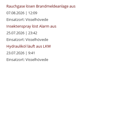
pan
Rauchgase lösen Brandmeldeanlage aus
07.08.2026
|
12:09
Einsatzort: Visselhövede
Insektenspray löst Alarm aus
25.07.2026
|
23:42
Einsatzort: Visselhövede
Hydrauliköl läuft aus LKW
23.07.2026
|
9:41
Einsatzort: Visselhövede