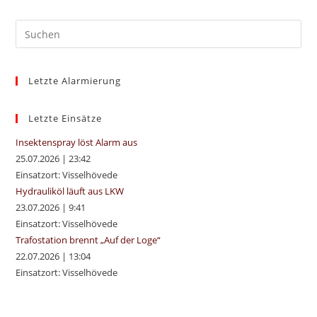
Pre
Es
to
Letzte Alarmierung
clo
the
sea
Letzte Einsätze
pan
Insektenspray löst Alarm aus
25.07.2026
|
23:42
Einsatzort: Visselhövede
Hydrauliköl läuft aus LKW
23.07.2026
|
9:41
Einsatzort: Visselhövede
Trafostation brennt „Auf der Loge“
22.07.2026
|
13:04
Einsatzort: Visselhövede