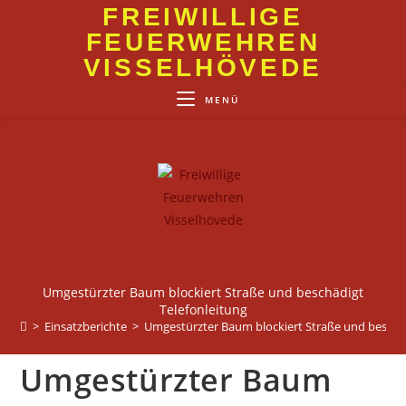
Zum
FREIWILLIGE
Inhalt
FEUERWEHREN
springen
VISSELHÖVEDE
MENÜ
Umgestürzter Baum blockiert Straße und beschädigt
Telefonleitung
>
Einsatzberichte
>
Umgestürzter Baum blockiert Straße und beschäd
Umgestürzter Baum