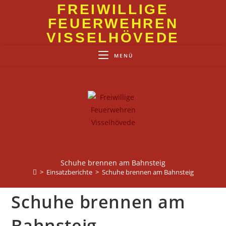
Zum
FREIWILLIGE
Inhalt
FEUERWEHREN
springen
VISSELHÖVEDE
MENÜ
Schuhe brennen am Bahnsteig
>
Einsatzberichte
>
Schuhe brennen am Bahnsteig
Schuhe brennen am
Bahnsteig