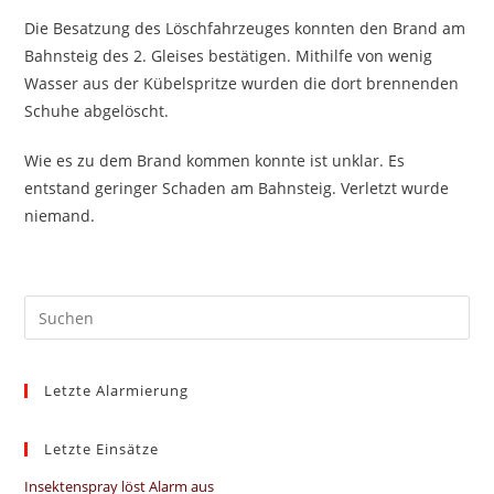
Die Besatzung des Löschfahrzeuges konnten den Brand am
Bahnsteig des 2. Gleises bestätigen. Mithilfe von wenig
Wasser aus der Kübelspritze wurden die dort brennenden
Schuhe abgelöscht.
Wie es zu dem Brand kommen konnte ist unklar. Es
entstand geringer Schaden am Bahnsteig. Verletzt wurde
niemand.
Pre
Es
to
Letzte Alarmierung
clo
the
sea
Letzte Einsätze
pan
Insektenspray löst Alarm aus