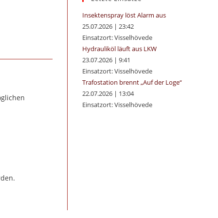
panel.
Insektenspray löst Alarm aus
25.07.2026
|
23:42
Einsatzort: Visselhövede
Hydrauliköl läuft aus LKW
23.07.2026
|
9:41
Einsatzort: Visselhövede
Trafostation brennt „Auf der Loge“
22.07.2026
|
13:04
öglichen
Einsatzort: Visselhövede
rden.