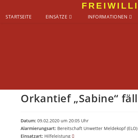
Zum
FREIWILL
Inhalt
STARTSEITE
EINSÄTZE
INFORMATIONEN
springen
Orkantief „Sabine“ fä
Datum:
09.02.2020 um 20:05 Uhr
Alarmierungsart:
Bereitschaft Unwetter Meldekopf (ELO)
Einsatzart:
Hilfeleistung