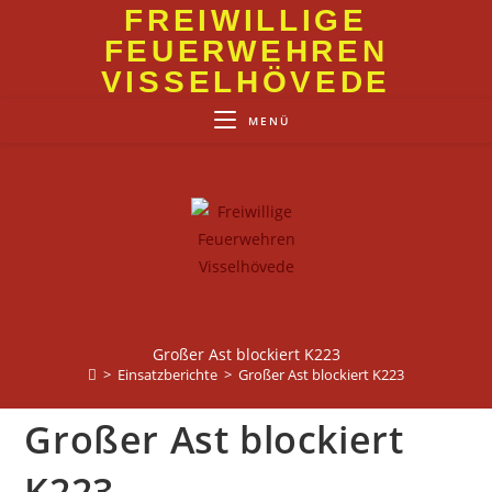
Zum
FREIWILLIGE
Inhalt
FEUERWEHREN
springen
VISSELHÖVEDE
MENÜ
Großer Ast blockiert K223
>
Einsatzberichte
>
Großer Ast blockiert K223
Großer Ast blockiert
K223