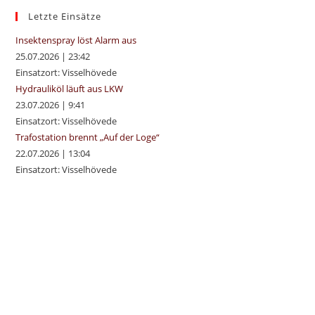
sea
Letzte Einsätze
pan
Insektenspray löst Alarm aus
25.07.2026
|
23:42
Einsatzort: Visselhövede
Hydrauliköl läuft aus LKW
23.07.2026
|
9:41
Einsatzort: Visselhövede
Trafostation brennt „Auf der Loge“
22.07.2026
|
13:04
Einsatzort: Visselhövede