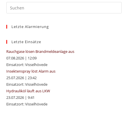
Pre
Es
to
Letzte Alarmierung
clo
the
sea
Letzte Einsätze
pan
Rauchgase lösen Brandmeldeanlage aus
07.08.2026
|
12:09
Einsatzort: Visselhövede
Insektenspray löst Alarm aus
25.07.2026
|
23:42
Einsatzort: Visselhövede
Hydrauliköl läuft aus LKW
23.07.2026
|
9:41
Einsatzort: Visselhövede