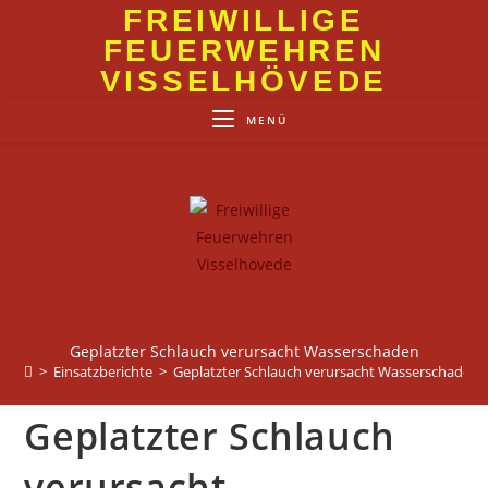
Zum
FREIWILLIGE
Inhalt
FEUERWEHREN
springen
VISSELHÖVEDE
MENÜ
Geplatzter Schlauch verursacht Wasserschaden
>
Einsatzberichte
>
Geplatzter Schlauch verursacht Wasserschaden
Geplatzter Schlauch
verursacht