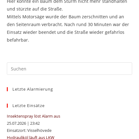
Hier konnte ein Baum dem Sturm nicht mehr standhalten
und stürzte auf die Straße.
Mittels Motorsäge wurde der Baum zerschnitten und an
den Seitenraum verbracht. Nach rund 30 Minuten war der
Einsatz wieder beendet und die Straße wieder gefahrlos
befahrbar.
Pre
Es
to
Letzte Alarmierung
clo
the
sea
Letzte Einsätze
pan
Insektenspray löst Alarm aus
25.07.2026
|
23:42
Einsatzort: Visselhövede
Hydrauliköl läuft aus LKW