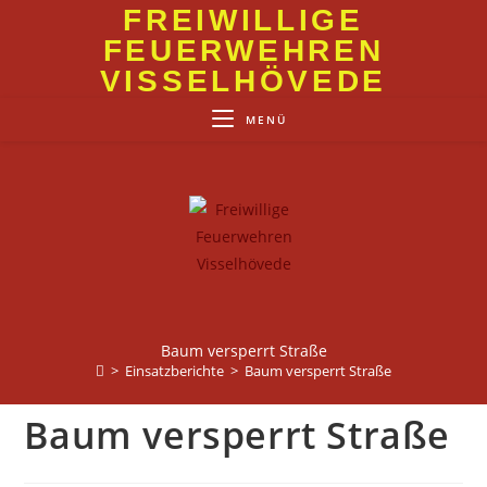
Zum
FREIWILLIGE
Inhalt
FEUERWEHREN
springen
VISSELHÖVEDE
MENÜ
Baum versperrt Straße
>
Einsatzberichte
>
Baum versperrt Straße
Baum versperrt Straße