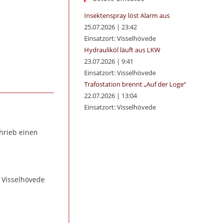
panel.
Insektenspray löst Alarm aus
25.07.2026
|
23:42
Einsatzort: Visselhövede
Hydrauliköl läuft aus LKW
23.07.2026
|
9:41
Einsatzort: Visselhövede
Trafostation brennt „Auf der Loge“
22.07.2026
|
13:04
Einsatzort: Visselhövede
hrieb einen
 Visselhövede