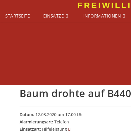
Zum
FREIWILL
Inhalt
STARTSEITE
EINSÄTZE
INFORMATIONEN
springen
Baum drohte auf B440
Datum:
12.03.2020 um 17:00 Uhr
Alarmierungsart:
Telefon
Einsatzart:
Hilfeleistung