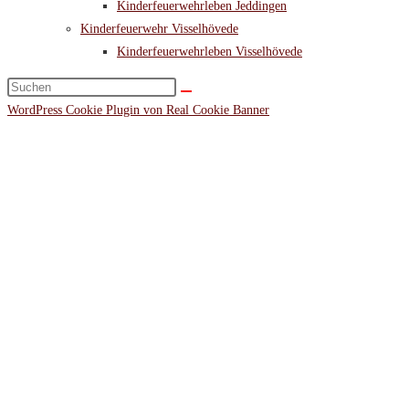
Kinderfeuerwehrleben Jeddingen
Kinderfeuerwehr Visselhövede
Kinderfeuerwehrleben Visselhövede
Diese
Website
WordPress Cookie Plugin von Real Cookie Banner
durchsuchen