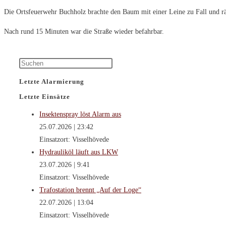
Die Ortsfeuerwehr Buchholz brachte den Baum mit einer Leine zu Fall und rä
Nach rund 15 Minuten war die Straße wieder befahrbar.
Press
Escape
Letzte Alarmierung
to
Letzte Einsätze
close
the
Insektenspray löst Alarm aus
search
25.07.2026
|
23:42
panel.
Einsatzort: Visselhövede
Hydrauliköl läuft aus LKW
23.07.2026
|
9:41
Einsatzort: Visselhövede
Trafostation brennt „Auf der Loge“
22.07.2026
|
13:04
Einsatzort: Visselhövede