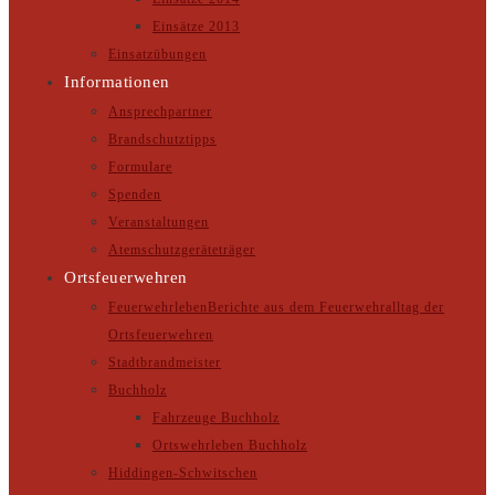
Einsätze 2013
Einsatzübungen
Informationen
Ansprechpartner
Brandschutztipps
Formulare
Spenden
Veranstaltungen
Atemschutzgeräteträger
Ortsfeuerwehren
Feuerwehrleben
Berichte aus dem Feuerwehralltag der
Ortsfeuerwehren
Stadtbrandmeister
Buchholz
Fahrzeuge Buchholz
Ortswehrleben Buchholz
Hiddingen-Schwitschen