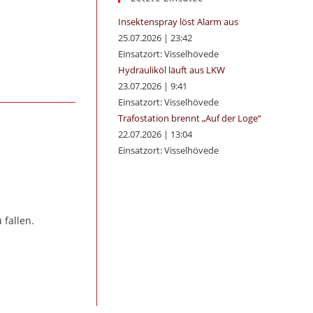
panel.
Insektenspray löst Alarm aus
25.07.2026
|
23:42
Einsatzort: Visselhövede
Hydrauliköl läuft aus LKW
23.07.2026
|
9:41
Einsatzort: Visselhövede
Trafostation brennt „Auf der Loge“
22.07.2026
|
13:04
Einsatzort: Visselhövede
fallen.