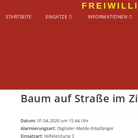
Zum
FREIWILL
Inhalt
STARTSEITE
EINSÄTZE
INFORMATIONEN
springen
Baum auf Straße im Z
Datum:
01.04.2020 um 15:44 Uhr
Alarmierungsart:
Digitaler-Melde-Empfänger
Einsatzart:
Hilfeleistung