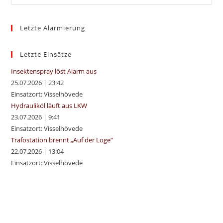
Es
to
Letzte Alarmierung
clo
the
sea
Letzte Einsätze
pan
Insektenspray löst Alarm aus
25.07.2026
|
23:42
Einsatzort: Visselhövede
Hydrauliköl läuft aus LKW
23.07.2026
|
9:41
Einsatzort: Visselhövede
Trafostation brennt „Auf der Loge“
22.07.2026
|
13:04
Einsatzort: Visselhövede