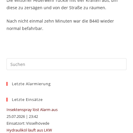
Die Wittorfer Feuerwehr rückte mit vier Kräften aus, um
diese zu zersägen und von der Straße zu räumen.
Nach nicht einmal zehn Minuten war die B440 wieder
normal befahrbar.
Pre
Es
to
Letzte Alarmierung
clo
the
sea
Letzte Einsätze
pan
Insektenspray löst Alarm aus
25.07.2026
|
23:42
Einsatzort: Visselhövede
Hydrauliköl läuft aus LKW