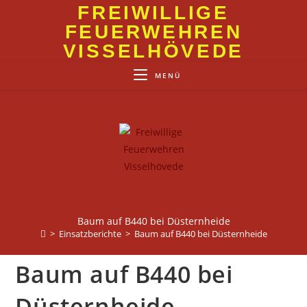
Zum
FREIWILLIGE
Inhalt
FEUERWEHREN
springen
VISSELHÖVEDE
MENÜ
Baum auf B440 bei Düsternheide
>
Einsatzberichte
>
Baum auf B440 bei Düsternheide
Baum auf B440 bei
Düsternheide