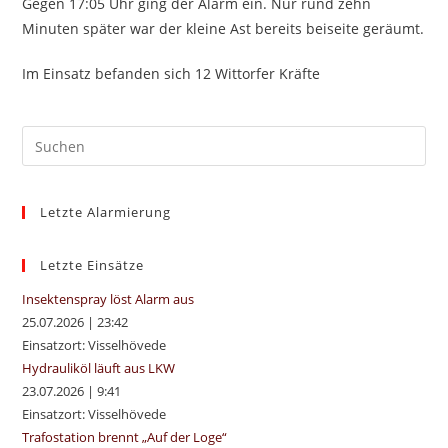
Gegen 17:05 Uhr ging der Alarm ein. Nur rund zehn
Minuten später war der kleine Ast bereits beiseite geräumt.
Im Einsatz befanden sich 12 Wittorfer Kräfte
Pre
Es
to
Letzte Alarmierung
clo
the
sea
Letzte Einsätze
pan
Insektenspray löst Alarm aus
25.07.2026
|
23:42
Einsatzort: Visselhövede
Hydrauliköl läuft aus LKW
23.07.2026
|
9:41
Einsatzort: Visselhövede
Trafostation brennt „Auf der Loge“