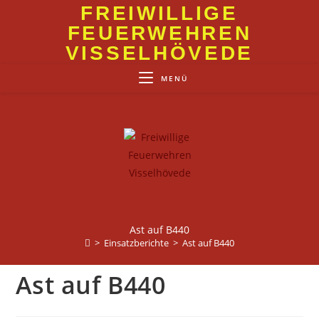
Zum
FREIWILLIGE
Inhalt
FEUERWEHREN
springen
VISSELHÖVEDE
MENÜ
Ast auf B440
>
Einsatzberichte
>
Ast auf B440
Ast auf B440