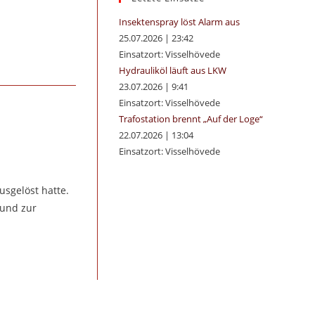
panel.
Insektenspray löst Alarm aus
25.07.2026
|
23:42
Einsatzort: Visselhövede
Hydrauliköl läuft aus LKW
23.07.2026
|
9:41
Einsatzort: Visselhövede
Trafostation brennt „Auf der Loge“
22.07.2026
|
13:04
Einsatzort: Visselhövede
sgelöst hatte.
rund zur