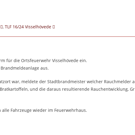
,
TLF 16/24 Visselhövede
arm für die Ortsfeuerwehr Visselhövede ein.
ie Brandmeldeanlage aus.
tzort war, meldete der Stadtbrandmeister welcher Rauchmelder au
 Bratkartoffeln, und die daraus resultierende Rauchentwicklung, G
 alle Fahrzeuge wieder im Feuerwehrhaus.