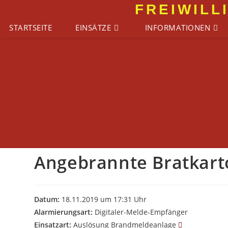
Zum
FREIWILL
Inhalt
STARTSEITE
EINSÄTZE
INFORMATIONEN
springen
Angebrannte Bratkart
Datum:
18.11.2019 um 17:31 Uhr
Alarmierungsart:
Digitaler-Melde-Empfänger
Einsatzart:
Auslösung Brandmeldeanlage