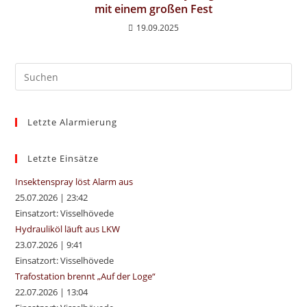
mit einem großen Fest
19.09.2025
Pre
Es
to
Letzte Alarmierung
clo
the
sea
Letzte Einsätze
pan
Insektenspray löst Alarm aus
25.07.2026
|
23:42
Einsatzort: Visselhövede
Hydrauliköl läuft aus LKW
23.07.2026
|
9:41
Einsatzort: Visselhövede
Trafostation brennt „Auf der Loge“
22.07.2026
|
13:04