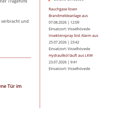
ner Tragehilfe
panel.
Rauchgase lösen
Brandmeldeanlage aus
e verbracht und
07.08.2026
|
12:09
Einsatzort: Visselhövede
Insektenspray löst Alarm aus
25.07.2026
|
23:42
Einsatzort: Visselhövede
Hydrauliköl läuft aus LKW
23.07.2026
|
9:41
Einsatzort: Visselhövede
ene Tür im