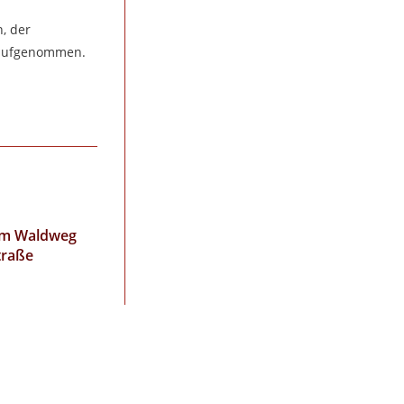
, der
n aufgenommen.
im Waldweg
traße