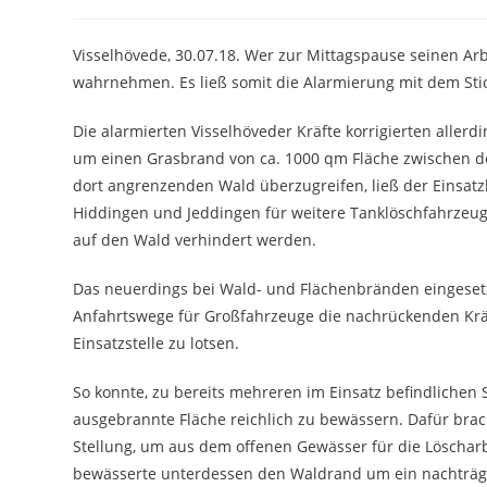
Autor:
veröffentlicht:
Kategorie:
Visselhövede, 30.07.18. Wer zur Mittagspause seinen Ar
wahrnehmen. Es ließ somit die Alarmierung mit dem Sti
Die alarmierten Visselhöveder Kräfte korrigierten allerd
um einen Grasbrand von ca. 1000 qm Fläche zwischen d
dort angrenzenden Wald überzugreifen, ließ der Einsatz
Hiddingen und Jeddingen für weitere Tanklöschfahrzeuge
auf den Wald verhindert werden.
Das neuerdings bei Wald- und Flächenbränden eingeset
Anfahrtswege für Großfahrzeuge die nachrückenden Krä
Einsatzstelle zu lotsen.
So konnte, zu bereits mehreren im Einsatz befindlichen
ausgebrannte Fläche reichlich zu bewässern. Dafür brac
Stellung, um aus dem offenen Gewässer für die Löschar
bewässerte unterdessen den Waldrand um ein nachträgl