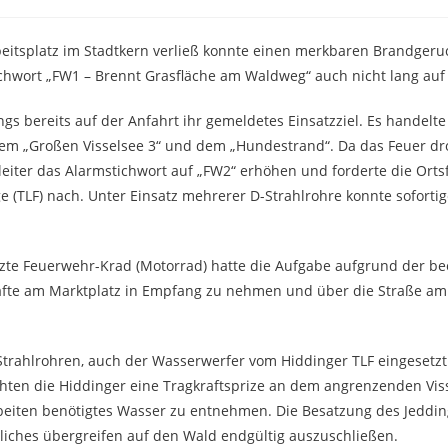
beitsplatz im Stadtkern verließ konnte einen merkbaren Brandgeru
chwort „FW1 – Brennt Grasfläche am Waldweg“ auch nicht lang auf 
ings bereits auf der Anfahrt ihr gemeldetes Einsatzziel. Es handelt
em „Großen Visselsee 3“ und dem „Hundestrand“. Da das Feuer dr
leiter das Alarmstichwort auf „FW2“ erhöhen und forderte die Ort
 (TLF) nach. Unter Einsatz mehrerer D-Strahlrohre konnte soforti
zte Feuerwehr-Krad (Motorrad) hatte die Aufgabe aufgrund der b
fte am Marktplatz in Empfang zu nehmen und über die Straße am
 Strahlrohren, auch der Wasserwerfer vom Hiddinger TLF eingesetz
hten die Hiddinger eine Tragkraftsprize an dem angrenzenden Vis
beiten benötigtes Wasser zu entnehmen. Die Besatzung des Jeddin
iches übergreifen auf den Wald endgültig auszuschließen.