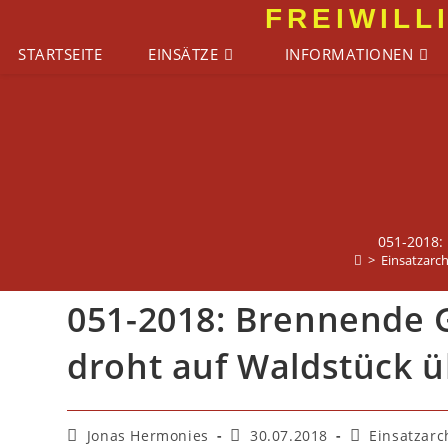
Zum
FREIWILL
Inhalt
STARTSEITE
EINSÄTZE
INFORMATIONEN
springen
051-2018:
>
Einsatzarch
051-2018: Brennende G
droht auf Waldstück ü
Beitrags-
Beitrag
Beitrags-
Jonas Hermonies
30.07.2018
Einsatzarc