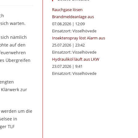
panel.
Rauchgase lösen
ch
Brandmeldeanlage aus
sich warten.
07.08.2026
|
12:09
Einsatzort: Visselhövede
e sich nämlich
Insektenspray löst Alarm aus
ohte auf den
25.07.2026
|
23:42
Einsatzort: Visselhövede
sfeuerwehren
Hydrauliköl läuft aus LKW
ges Übergreifen
23.07.2026
|
9:41
Einsatzort: Visselhövede
eengten
 Klärwerk zur
t werden um die
selsee in
ger TLF