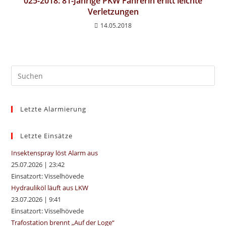
025-2018: 81-Jährige PKW Fahrerin erlitt leichte
Verletzungen
14.05.2018
Pre
Es
to
Letzte Alarmierung
clo
the
sea
Letzte Einsätze
pan
Insektenspray löst Alarm aus
25.07.2026
|
23:42
Einsatzort: Visselhövede
Hydrauliköl läuft aus LKW
23.07.2026
|
9:41
Einsatzort: Visselhövede
Trafostation brennt „Auf der Loge“