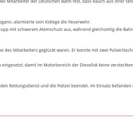
zwei Mitarbeiter der Deutschen Bahn fest, dass Rauch aus ihrer fa
gann, alarmierte sein Kollege die Feuerwehr.
rupp mit schwerem Atemschutz aus, während gleichzeitig die Bahn
che des Mitarbeiters geglückt waren. Er konnte mit zwei Pulverlösc
ingesetzt, damit im Motorbereich der Diesellok keine versteckten
den Rettungsdienst und die Polizei beendet. Im Einsatz befanden 