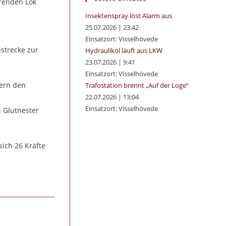
hrenden Lok
panel.
Insektenspray löst Alarm aus
25.07.2026
|
23:42
Einsatzort: Visselhövede
strecke zur
Hydrauliköl läuft aus LKW
23.07.2026
|
9:41
Einsatzort: Visselhövede
hern den
Trafostation brennt „Auf der Loge“
22.07.2026
|
13:04
Einsatzort: Visselhövede
 Glutnester
sich 26 Kräfte