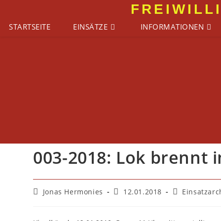
Zum
FREIWILL
Inhalt
STARTSEITE
EINSÄTZE
INFORMATIONEN
springen
003-2018: Lok brennt 
Beitrags-
Beitrag
Beitrags-
Jonas Hermonies
12.01.2018
Einsatzarc
Autor:
veröffentlicht:
Kategorie: