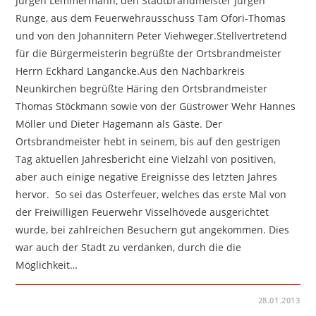
Jürgen Lemmermann, den Stadtbrandmeister Jürgen
Runge, aus dem Feuerwehrausschuss Tam Ofori-Thomas
und von den Johannitern Peter Viehweger.Stellvertretend
für die Bürgermeisterin begrüßte der Ortsbrandmeister
Herrn Eckhard Langancke.Aus den Nachbarkreis
Neunkirchen begrüßte Häring den Ortsbrandmeister
Thomas Stöckmann sowie von der Güstrower Wehr Hannes
Möller und Dieter Hagemann als Gäste. Der
Ortsbrandmeister hebt in seinem, bis auf den gestrigen
Tag aktuellen Jahresbericht eine Vielzahl von positiven,
aber auch einige negative Ereignisse des letzten Jahres
hervor. So sei das Osterfeuer, welches das erste Mal von
der Freiwilligen Feuerwehr Visselhövede ausgerichtet
wurde, bei zahlreichen Besuchern gut angekommen. Dies
war auch der Stadt zu verdanken, durch die die
Möglichkeit…
FÜR
KOMMENTARE DEAKTIVIERT
28.01.2013
DIE