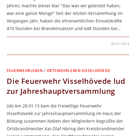
Jahres, machte dieser klar "Das was wir geleistet haben,
war eine ganze Menge" Seit der letzten Versammlung im
Vergangen Jahr, haben die ehrenamtlichen Einsatzkräfte
410 Stunden bei Brandeinsätzen und 648 Stunden bei…
FÜR
KOMMENTARE DEAKTIVIERT
25.01.2014
JAHRESHAUPTVERSAMMLUNG
IM
125.
JUBILÄUMSJAHR
FEUERWEHRLEBEN
/
ORTSWEHRLEBEN VISSELHÖVEDE
Die Feuerwehr Visselhövede lud
zur Jahreshauptversammlung
(sk) Am 28.01.13 kam die Freiwillige Feuerwehr
Visselhövede zur Jahreshauptversammlung im Haus der
Bildung zusammen.Neben den Mitgliedern begrüßte der
Ortsbrandmeister Kai-Olaf Häring den Kreisbrandmeister