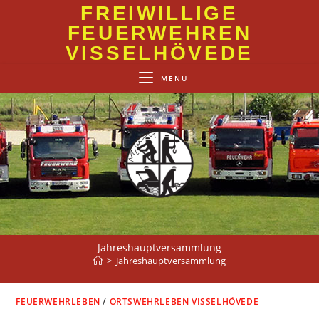
Zum
FREIWILLIGE
Inhalt
FEUERWEHREN
springen
VISSELHÖVEDE
MENÜ
Jahreshauptversammlung
>
Jahreshauptversammlung
FEUERWEHRLEBEN
/
ORTSWEHRLEBEN VISSELHÖVEDE