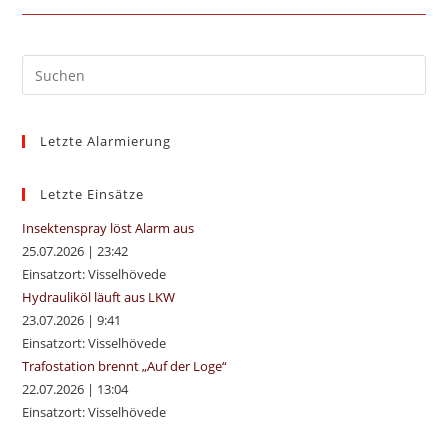
FEUERWEHR
VISSELHÖVEDE
LUD
ZUR
JAHRESHAUPTVERSAMMLUNG
Pre
Es
to
Letzte Alarmierung
clo
the
sea
Letzte Einsätze
pan
Insektenspray löst Alarm aus
25.07.2026
|
23:42
Einsatzort: Visselhövede
Hydrauliköl läuft aus LKW
23.07.2026
|
9:41
Einsatzort: Visselhövede
Trafostation brennt „Auf der Loge“
22.07.2026
|
13:04
Einsatzort: Visselhövede