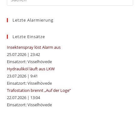
Es
to
Letzte Alarmierung
clo
the
sea
Letzte Einsätze
pan
Insektenspray löst Alarm aus
25.07.2026
|
23:42
Einsatzort: Visselhövede
Hydrauliköl läuft aus LKW
23.07.2026
|
9:41
Einsatzort: Visselhövede
Trafostation brennt „Auf der Loge“
22.07.2026
|
13:04
Einsatzort: Visselhövede