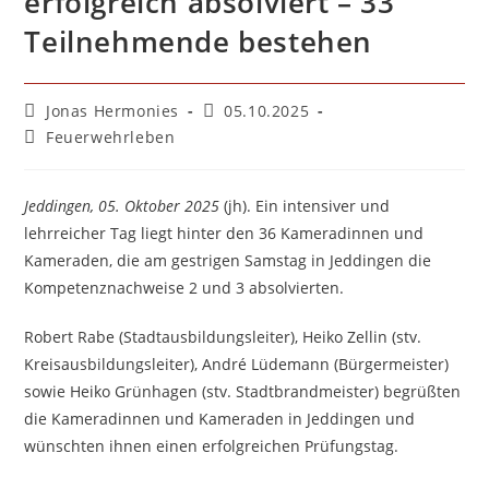
erfolgreich absolviert – 33
Teilnehmende bestehen
Beitrags-
Beitrag
Jonas Hermonies
05.10.2025
Autor:
veröffentlicht:
Beitrags-
Feuerwehrleben
Kategorie:
Jeddingen, 05. Oktober 2025
(jh). Ein intensiver und
lehrreicher Tag liegt hinter den 36 Kameradinnen und
Kameraden, die am gestrigen Samstag in Jeddingen die
Kompetenznachweise 2 und 3 absolvierten.
Robert Rabe (Stadtausbildungsleiter), Heiko Zellin (stv.
Kreisausbildungsleiter), André Lüdemann (Bürgermeister)
sowie Heiko Grünhagen (stv. Stadtbrandmeister) begrüßten
die Kameradinnen und Kameraden in Jeddingen und
wünschten ihnen einen erfolgreichen Prüfungstag.