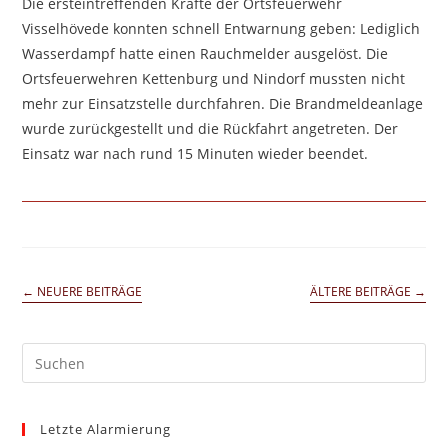
Die ersteintreffenden Kräfte der Ortsfeuerwehr
Visselhövede konnten schnell Entwarnung geben: Lediglich
Wasserdampf hatte einen Rauchmelder ausgelöst. Die
Ortsfeuerwehren Kettenburg und Nindorf mussten nicht
mehr zur Einsatzstelle durchfahren. Die Brandmeldeanlage
wurde zurückgestellt und die Rückfahrt angetreten. Der
Einsatz war nach rund 15 Minuten wieder beendet.
←
NEUERE BEITRÄGE
ÄLTERE BEITRÄGE
→
Pre
Es
to
Letzte Alarmierung
clo