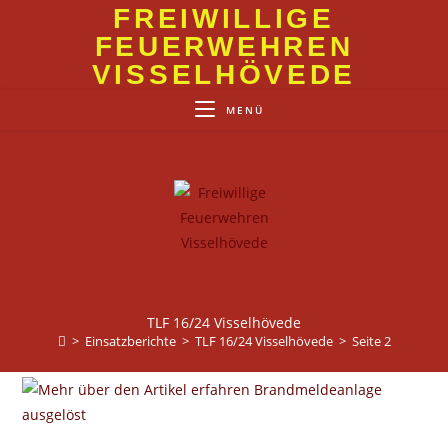
Zum
FREIWILLIGE
Inhalt
FEUERWEHREN
springen
VISSELHÖVEDE
MENÜ
TLF 16/24 Visselhövede
>
Einsatzberichte
>
TLF 16/24 Visselhövede
>
Seite 2