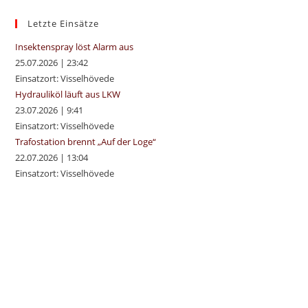
the
sea
Letzte Einsätze
pan
Insektenspray löst Alarm aus
25.07.2026
|
23:42
Einsatzort: Visselhövede
Hydrauliköl läuft aus LKW
23.07.2026
|
9:41
Einsatzort: Visselhövede
Trafostation brennt „Auf der Loge“
22.07.2026
|
13:04
Einsatzort: Visselhövede