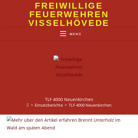
Zum
FREIWILLIGE
Inhalt
FEUERWEHREN
springen
VISSELHÖVEDE
MENÜ
TLF 4000 Neuenkirchen
>
Einsatzberichte
>
TLF 4000 Neuenkirchen