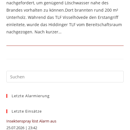
nachgefordert, um genügend Löschwasser nahe des
Brandes vorhalten zu können.Dort brannten rund 200 m²
Unterholz. Während das TLF Visselhövede den Erstangriff
einleitete, wurde das Hiddinger TLF vom Bereitschaftsraum
nachgezogen. Nach kurzer…
Pre
Es
to
Letzte Alarmierung
clo
the
sea
Letzte Einsätze
pan
Insektenspray löst Alarm aus
25.07.2026
|
23:42