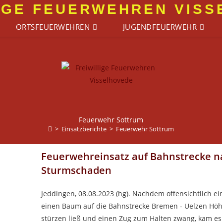
IGE FEUERWEHREN VIS
ORTSFEUERWEHREN
JUGENDFEUERWEHR
Feuerwehr Sottrum
>
Einsatzberichte
>
Feuerwehr Sottrum
Feuerwehreinsatz auf Bahnstrecke n
Sturmschaden
Jeddingen, 08.08.2023 (hg). Nachdem offensichtlich ei
einen Baum auf die Bahnstrecke Bremen - Uelzen Höh
stürzen ließ und einen Zug zum Halten zwang, kam e