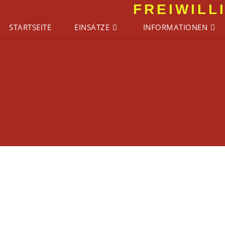
Zum
FREIWILL
Inhalt
STARTSEITE
EINSÄTZE
INFORMATIONEN
springen