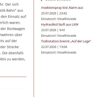
r. Der sich
panel.
Insektenspray löst Alarm aus
stik Bahn" aus
25.07.2026
|
23:42
den Einsatz auf
Einsatzort: Visselhövede
erlich waren.
Hydrauliköl läuft aus LKW
r der Rüstwagen
23.07.2026
|
9:41
erwehren über
Einsatzort: Visselhövede
its auf der
Trafostation brennt „Auf der Loge“
 der Strecke
22.07.2026
|
13:04
Einsatzort: Visselhövede
. Die ebenfalls
ktiv zu werden,