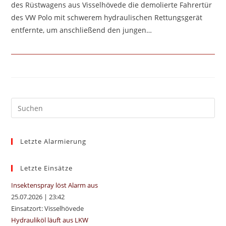
des Rüstwagens aus Visselhövede die demolierte Fahrertür
des VW Polo mit schwerem hydraulischen Rettungsgerät
entfernte, um anschließend den jungen…
Pre
Es
to
Letzte Alarmierung
clo
the
sea
Letzte Einsätze
pan
Insektenspray löst Alarm aus
25.07.2026
|
23:42
Einsatzort: Visselhövede
Hydrauliköl läuft aus LKW