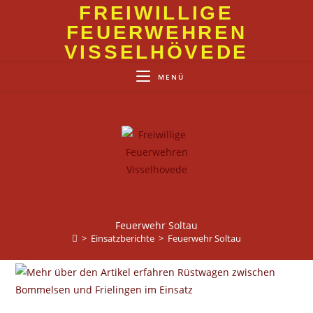
Zum
FREIWILLIGE
Inhalt
FEUERWEHREN
springen
VISSELHÖVEDE
MENÜ
Feuerwehr Soltau
>
Einsatzberichte
>
Feuerwehr Soltau