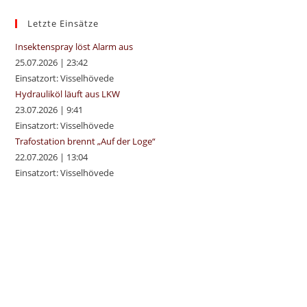
the
sea
Letzte Einsätze
pan
Insektenspray löst Alarm aus
25.07.2026
|
23:42
Einsatzort: Visselhövede
Hydrauliköl läuft aus LKW
23.07.2026
|
9:41
Einsatzort: Visselhövede
Trafostation brennt „Auf der Loge“
22.07.2026
|
13:04
Einsatzort: Visselhövede