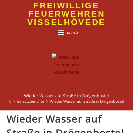
Zum
FREIWILLIGE
Inhalt
FEUERWEHREN
springen
VISSELHÖVEDE
MENÜ
Wieder Wasser auf Straße in Drögenbostel
>
Einsatzberichte
>
Wieder Wasser auf Straße in Drögenbostel
Wieder Wasser auf
Straße in Drögenbostel