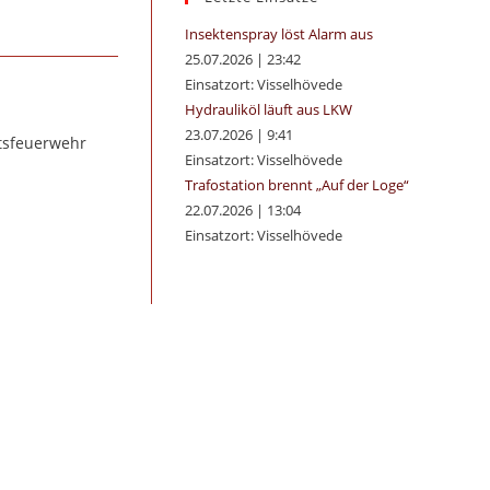
panel.
Insektenspray löst Alarm aus
25.07.2026
|
23:42
Einsatzort: Visselhövede
Hydrauliköl läuft aus LKW
23.07.2026
|
9:41
rtsfeuerwehr
Einsatzort: Visselhövede
Trafostation brennt „Auf der Loge“
22.07.2026
|
13:04
Einsatzort: Visselhövede