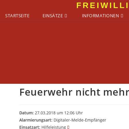
Zum
FREIWILL
Inhalt
STARTSEITE
EINSÄTZE
INFORMATIONEN
springen
Feuerwehr nicht mehr 
Datum:
27.03.2018 um 12:06 Uhr
Alarmierungsart:
Digitaler-Melde-Empfänger
Einsatzart:
Hilfeleistung