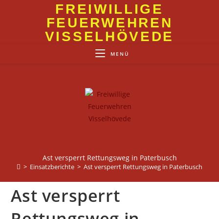
Zum
FREIWILLIGE
Inhalt
FEUERWEHREN
springen
VISSELHÖVEDE
MENÜ
Ast versperrt Rettungsweg in Paterbusch
>
Einsatzberichte
>
Ast versperrt Rettungsweg in Paterbusch
Ast versperrt
Rettungsweg in