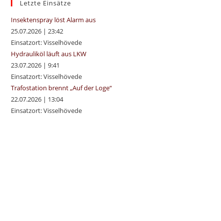
sea
Letzte Einsätze
pan
Insektenspray löst Alarm aus
25.07.2026
|
23:42
Einsatzort: Visselhövede
Hydrauliköl läuft aus LKW
23.07.2026
|
9:41
Einsatzort: Visselhövede
Trafostation brennt „Auf der Loge“
22.07.2026
|
13:04
Einsatzort: Visselhövede