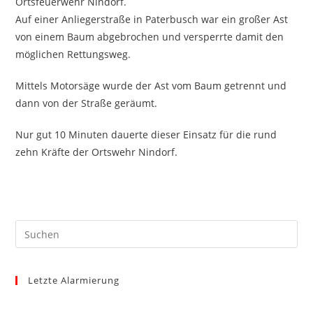
Ortsfeuerwehr Nindorf.
Auf einer Anliegerstraße in Paterbusch war ein großer Ast
von einem Baum abgebrochen und versperrte damit den
möglichen Rettungsweg.
Mittels Motorsäge wurde der Ast vom Baum getrennt und
dann von der Straße geräumt.
Nur gut 10 Minuten dauerte dieser Einsatz für die rund
zehn Kräfte der Ortswehr Nindorf.
Pre
Es
to
Letzte Alarmierung
clo
the