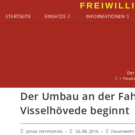
Zum
FREIWILL
Inhalt
STARTSEITE
EINSÄTZE
INFORMATIONEN
springen
Der
>
Feuer
Der Umbau an der Fah
Visselhövede beginnt
Beitrags-
Beitrag
Beitrags-
Jonas Hermonies
26.08.2016
Feuerwehr