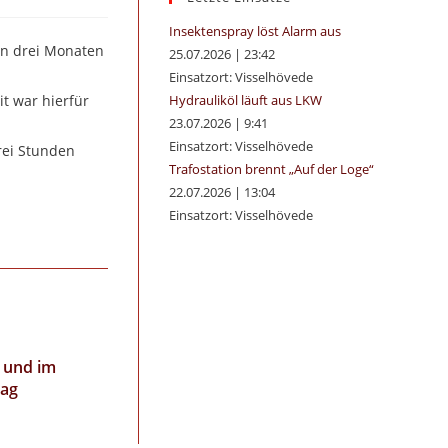
panel.
Insektenspray löst Alarm aus
en drei Monaten
25.07.2026
|
23:42
Einsatzort: Visselhövede
it war hierfür
Hydrauliköl läuft aus LKW
23.07.2026
|
9:41
Einsatzort: Visselhövede
rei Stunden
Trafostation brennt „Auf der Loge“
22.07.2026
|
13:04
Einsatzort: Visselhövede
n und im
tag