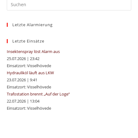
Pre
Es
to
Letzte Alarmierung
clo
the
sea
Letzte Einsätze
pan
Insektenspray löst Alarm aus
25.07.2026
|
23:42
Einsatzort: Visselhövede
Hydrauliköl läuft aus LKW
23.07.2026
|
9:41
Einsatzort: Visselhövede
Trafostation brennt „Auf der Loge“
22.07.2026
|
13:04
Einsatzort: Visselhövede