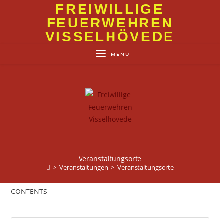
Zum
FREIWILLIGE
Inhalt
FEUERWEHREN
springen
VISSELHÖVEDE
MENÜ
Veranstaltungsorte
>
Veranstaltungen
>
Veranstaltungsorte
CONTENTS