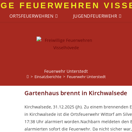
IGE FEUERWEHREN VIS
ORTSFEUERWEHREN
JUGENDFEUERWEHR
Feuerwehr Unterstedt
>
Einsatzberichte
>
Feuerwehr Unterstedt
Gartenhaus brennt in Kirchwalsede
Kirchwalsede, 31.12.2025 (jh). Zu einem brennenden 
in Kirchwalsede ist die Ortsfeuerwehr Wittorf am Sil
17:38 Uhr alarmiert worden.Nachbarn meldeten den 
alarmierten sofort die Feuerwehr. Da nicht sicher war,