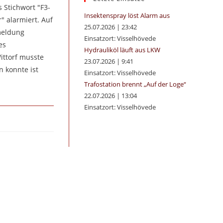
 Stichwort "F3-
panel.
Insektenspray löst Alarm aus
" alarmiert. Auf
25.07.2026
|
23:42
zmeldung
Einsatzort: Visselhövede
es
Hydrauliköl läuft aus LKW
ittorf musste
23.07.2026
|
9:41
 konnte ist
Einsatzort: Visselhövede
Trafostation brennt „Auf der Loge“
22.07.2026
|
13:04
Einsatzort: Visselhövede