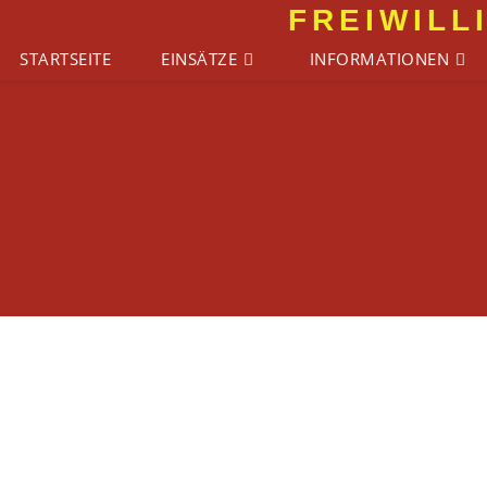
Zum
FREIWILL
Inhalt
STARTSEITE
EINSÄTZE
INFORMATIONEN
springen