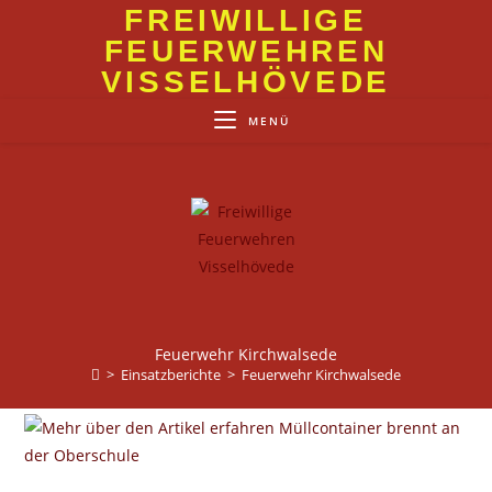
Zum
FREIWILLIGE
Inhalt
FEUERWEHREN
springen
VISSELHÖVEDE
MENÜ
Feuerwehr Kirchwalsede
>
Einsatzberichte
>
Feuerwehr Kirchwalsede