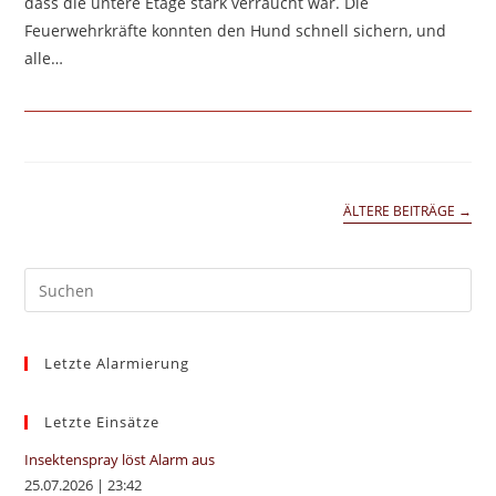
dass die untere Etage stark verraucht war. Die
Feuerwehrkräfte konnten den Hund schnell sichern, und
alle…
ÄLTERE BEITRÄGE
→
Pre
Es
to
Letzte Alarmierung
clo
the
sea
Letzte Einsätze
pan
Insektenspray löst Alarm aus
25.07.2026
|
23:42