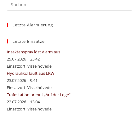
Pre
Es
to
Letzte Alarmierung
clo
the
sea
Letzte Einsätze
pan
Insektenspray löst Alarm aus
25.07.2026
|
23:42
Einsatzort: Visselhövede
Hydrauliköl läuft aus LKW
23.07.2026
|
9:41
Einsatzort: Visselhövede
Trafostation brennt „Auf der Loge“
22.07.2026
|
13:04
Einsatzort: Visselhövede