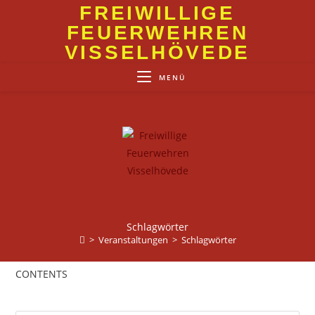
Zum
FREIWILLIGE
Inhalt
FEUERWEHREN
springen
VISSELHÖVEDE
MENÜ
Schlagwörter
>
Veranstaltungen
>
Schlagwörter
CONTENTS